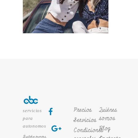
Precios
Quiénes
servicios
somos
para
Servicios
autonomos
Blog
Condiciones
Autónomos