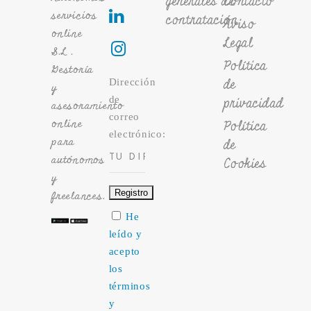
generales de
Contacto
servicios
contratación
Aviso
online
Legal
S.L .
Política
Gestoría
de
Dirección
y
de
privacidad
asesoramiento
correo
online
Política
electrónico:
para
de
autónomos
Cookies
y
freelances.
He
leído y
acepto
los
términos
y